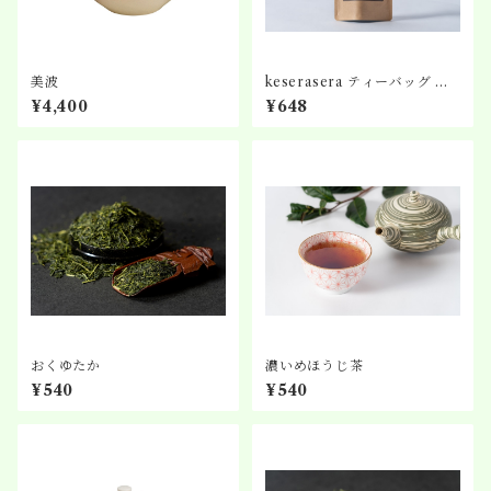
美波
keserasera ティーバッグ N
o.5 ほうじ茶
¥4,400
¥648
おくゆたか
濃いめほうじ茶
¥540
¥540