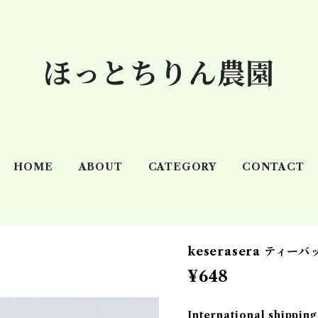
ほっとちりん農園
HOME
ABOUT
CATEGORY
CONTACT
keserasera ティー
¥648
International shipping