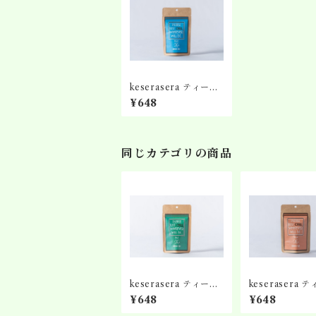
keserasera ティーバ
ッグ No.2 濃厚ブレン
¥648
ド茶
同じカテゴリの商品
keserasera ティーバ
keserasera 
ッグ No.1 おくゆたか
ッグ No.4 茎茶
¥648
¥648