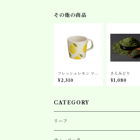
その他の商品
フレッシュレモン マグ
さえみどり
カップ
¥2,310
¥1,080
CATEGORY
リーフ
ティーパック