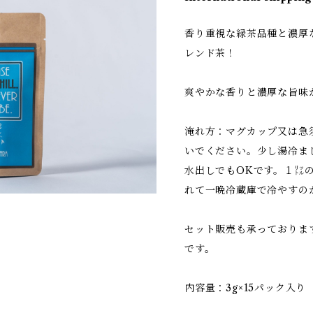
香り重視な緑茶品種と濃厚
レンド茶！
爽やかな香りと濃厚な旨味
淹れ方：マグカップ又は急須
いでください。少し湯冷ま
水出しでもOKです。１㍑の
れて一晩冷蔵庫で冷やすの
セット販売も承っておりま
です。
内容量：3g×15パック入り