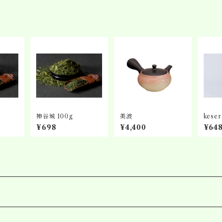
神谷城 100g
美波
kese
ッグ 
¥698
¥4,400
¥64