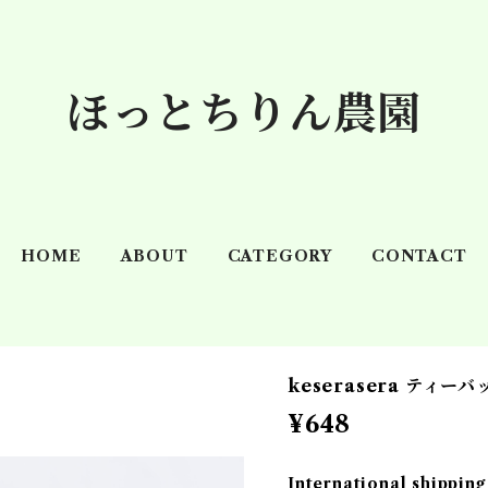
ほっとちりん農園
HOME
ABOUT
CATEGORY
CONTACT
keserasera ティーバ
¥648
International shipping