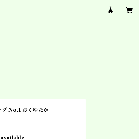
ッグ No.1 おくゆたか
 available