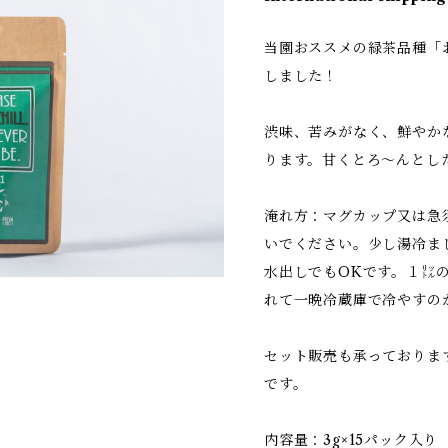
当園おススメの緑茶品種「お
しました！
渋味、苦みがなく、鮮やか
ります。甘くとろ～んとし
淹れ方：マグカップ又は急須
いでください。少し湯冷ま
水出しでもOKです。１㍑の
れて一晩冷蔵庫で冷やすの
セット販売も承っておりま
です。
内容量：3g×15パック入り