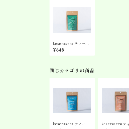
keserasera ティーバ
ッグ No.1 おくゆたか
¥648
同じカテゴリの商品
keserasera ティーバ
keserasera 
ッグ No.2 濃厚ブレン
ッグ No.4 茎茶