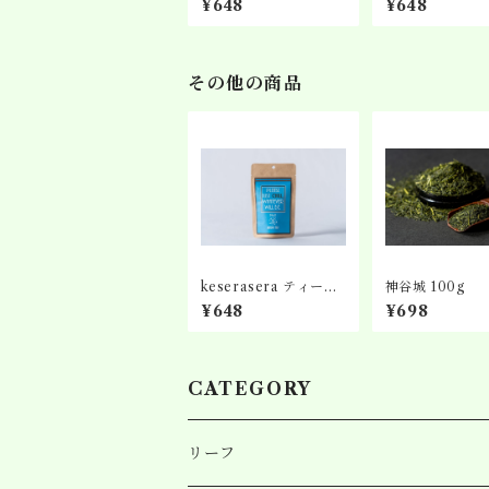
¥648
¥648
ド茶
その他の商品
keserasera ティーバ
神谷城 100g
ッグ No.2 濃厚ブレン
¥648
¥698
ド茶
CATEGORY
リーフ